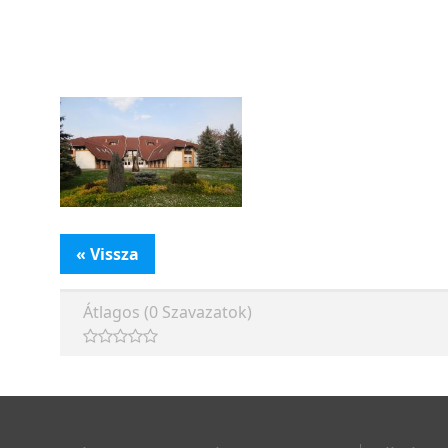
« Vissza
Átlagos (0 Szavazatok)