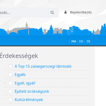
Bejelentkezés
HU
EN
DE
alános Iskola
Érdekességek
A Top 15 zalaegerszegi látnivaló
Egyéb
Egyél, igyál!
Épített örökségünk
Kultúrélmények