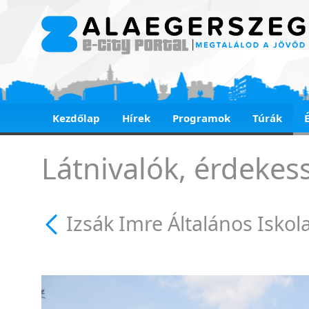
Kezdőlap
Hírek
Programok
Túrák
Izsák Imre Általános
Látnivalók, érdekes
Izsák Imre Általános Iskol