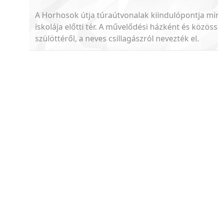
A Horhosok útja túraútvonalak kiindulópontja mi
iskolája előtti tér. A művelődési házként és közö
szülöttéről, a neves csillagászról nevezték el.