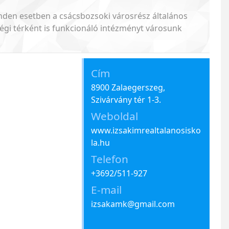
nden esetben a csácsbozsoki városrész általános
sségi térként is funkcionáló intézményt városunk
Cím
8900 Zalaegerszeg,
Szivárvány tér 1-3.
Weboldal
www.izsakimrealtalanosisko
la.hu
Telefon
+3692/511-927
E-mail
izsakamk@gmail.com