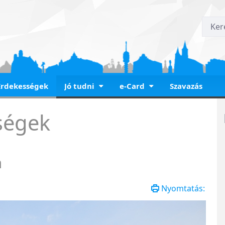
Érdekességek
Jó tudni
e-Card
Szavazás
 Iskola - Izsák Imre Ált
ségek
a
Nyomtatás: