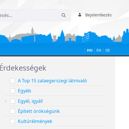
Bejelentkezés
HU
EN
DE
Érdekességek
A Top 15 zalaegerszegi látnivaló
Egyéb
Egyél, igyál!
Épített örökségünk
Kultúrélmények