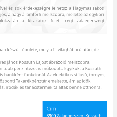
 fővel és sok érdekességre lelhetsz a Hagymasisakos
os, a nagy államférfi mellszobra, mellette az egykori
okzatán a kirakatok felett régi zalaegerszegi
 készült épülete, mely a II. világháború után, de
res János Kossuth Lajost ábrázoló mellszobra.
n több pénzintézet is működött. Egyikük, a Kossuth
 is bankként funkcionál. Az eklektikus stílusú, tornyos,
Központi Takarékpénztár emeltette, ám az idők
ház, irodák és tanácstermek találtak benne otthonra.
Cím
8900 Zalaegerszeg, Kossuth