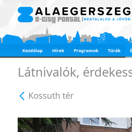
Kezdőlap
Hírek
Programok
Túrák
Kossuth tér - Kossut
Látnivalók, érdekes
Kossuth tér