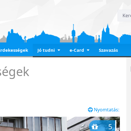
Érdekességek
Jó tudni
e-Card
Szavazás
h tér
ségek
Nyomtatás:
5