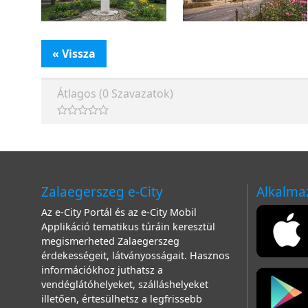
« Vissza
Átlagos (0 Szavazatok)
Zalaegerszeg e-City
Alkalma
Az e-City Portál és az e-City Mobil
Applikáció tematikus túráin keresztül
megismerheted Zalaegerszeg
érdekességeit, látványosságait. Hasznos
információkhoz juthatsz a
vendéglátóhelyeket, szálláshelyeket
illetően, értesülhetsz a legfrissebb