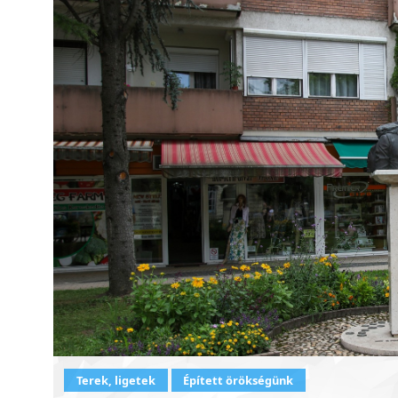
Terek, ligetek
Épített örökségünk