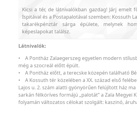
Kicsi a tér, de látnivalókban gazdag! Járj emelt
Ispitával és a Postapalotával szemben: Kossuth Laj
takarékpénztár sárga épülete, melynek homl
képeslapokat találsz.
Látnivalók:
• A Pontház Zalaegerszeg egyetlen modern stílusban
még a szocreál előtt épült.
• A Pontház előtt, a terecske közepén található Bé
• A Kossuth tér közelében a XX. század első felébe
Lajos u. 2. szám alatti gyönyörűen felújított ház ma
sarkán félköríves formájú „palotát” a Zala Megyei 
folyamán változatos célokat szolgált: kaszinó, áru