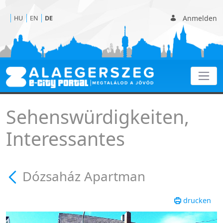
Anmelden
HU
EN
DE
Dózsaház Apartman
Sehenswürdigkeiten,
Interessantes
Dózsaház Apartman
drucken