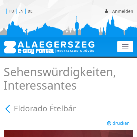
Anmelden
HU
EN
DE
Eldorado Ételbár
Sehenswürdigkeiten,
Interessantes
Eldorado Ételbár
drucken