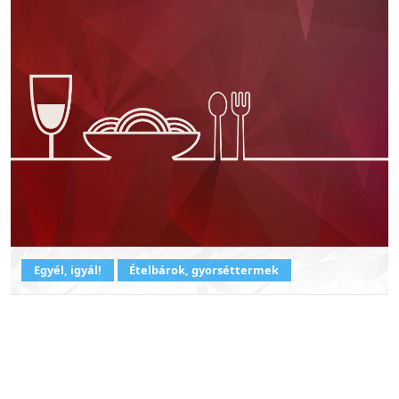
Egyél, igyál!
Ételbárok, gyorséttermek