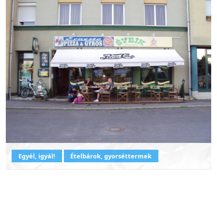
Egyél, igyál!
Ételbárok, gyorséttermek