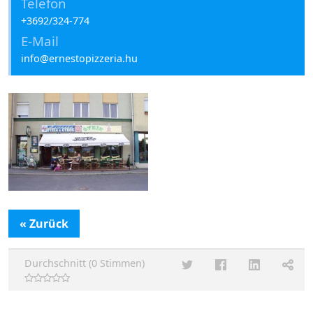
Telefon
+3692/324-774
E-Mail
info@ernestopizzeria.hu
« Zurück
Durchschnitt (0 Stimmen)