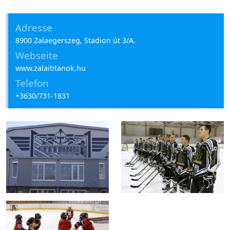
Adresse
8900 Zalaegerszeg, Stadion út 3/A.
Webseite
www.zalaititanok.hu
Telefon
+3630/731-1831