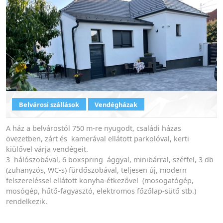
Belvárosi szállások
Vendégházak
A ház a belvárostól 750 m-re nyugodt, családi házas
övezetben, zárt és kamerával ellátott parkolóval, kerti
kiülővel várja vendégeit.
3 hálószobával, 6 boxspring ággyal, minibárral, széffel, 3 db
(zuhanyzós, WC-s) fürdőszobával, teljesen új, modern
felszereléssel ellátott konyha-étkezővel (mosogatógép,
mosógép, hűtő-fagyasztó, elektromos főzőlap-sütő stb.)
rendelkezik.