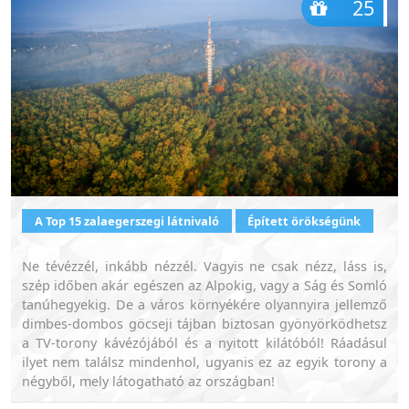
25
A Top 15 zalaegerszegi látnivaló
Épített örökségünk
Ne tévézzél, inkább nézzél. Vagyis ne csak nézz, láss is,
szép időben akár egészen az Alpokig, vagy a Ság és Somló
tanúhegyekig. De a város környékére olyannyira jellemző
dimbes-dombos göcseji tájban biztosan gyönyörködhetsz
a TV-torony kávézójából és a nyitott kilátóból! Ráadásul
ilyet nem találsz mindenhol, ugyanis ez az egyik torony a
négyből, mely látogatható az országban!