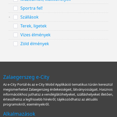
Sportra fel!
Szállások
Terek, ligetek
Vizes élmények
Zöld élmények
Zalaegerszeg e-City
Az e-City Portál és az e-City Mobil Applikáció tematikus túráin keresztül
megismerheted Zalaegerszeg érdekességeit, látványosságait. Hasznos
információkhoz juthatsz a vendéglátóhelyeket, szálláshelyeket illetően,
értesülhetsz a legfrissebb hírekről, tájékozódhatsz az aktuális
programokról, eseményekről.
Alkalmazások