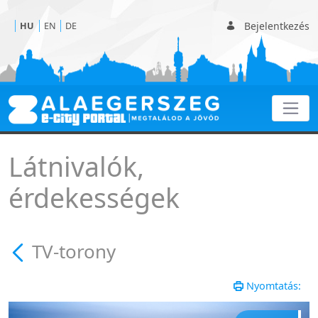
Bejelentkezés
HU
EN
DE
TV-torony
Látnivalók,
érdekességek
TV-torony
Nyomtatás: