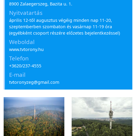
8900 Zalaegerszeg, Bazita u. 1.
Nyitvatartás
április 12-től augusztus végéig minden nap 11-20,
szeptemberben szombaton és vasárnap 11-19 óra
(egyébként csoport részére előzetes bejelentkezéssel)
Weboldal
www.tvtorony.hu
Telefon
+3620/237-4555
E-mail
tvtoronyzeg@gmail.com