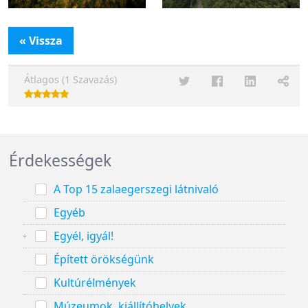
« Vissza
Átlagos (1 Szavazás)
Érdekességek
A Top 15 zalaegerszegi látnivaló
Egyéb
Egyél, igyál!
Épített örökségünk
Kultúrélmények
Múzeumok, kiállítóhelyek