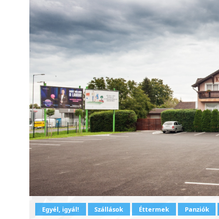
Egyél, igyál!
Szállások
Éttermek
Panziók