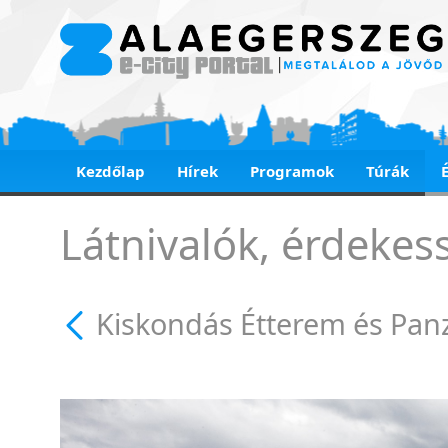
Kezdőlap
Hírek
Programok
Túrák
Kiskondás Étterem 
Látnivalók, érdekes
Kiskondás Étterem és Pan