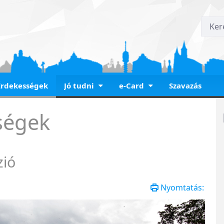
Érdekességek
Jó tudni
e-Card
Szavazás
és Panzió
ségek
zió
Nyomtatás: