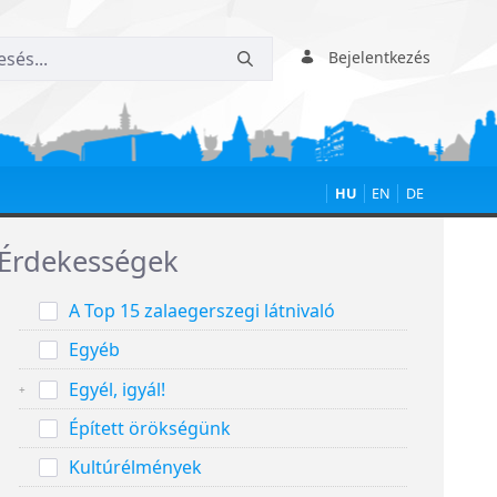
Bejelentkezés
HU
EN
DE
Érdekességek
A Top 15 zalaegerszegi látnivaló
Egyéb
Egyél, igyál!
Épített örökségünk
Kultúrélmények