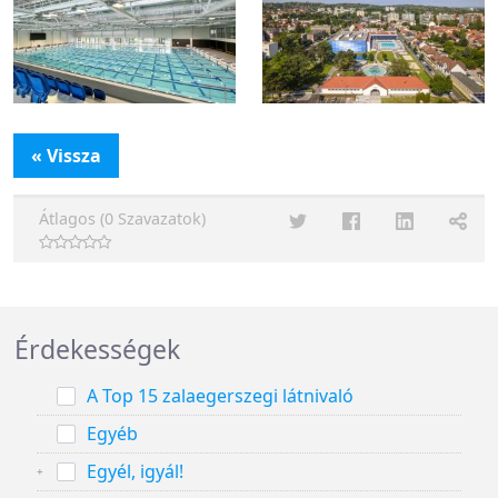
« Vissza
Átlagos (0 Szavazatok)
Érdekességek
A Top 15 zalaegerszegi látnivaló
Egyéb
Egyél, igyál!