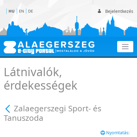
Bejelentkezés
HU
EN
DE
Zalaegerszegi Sport- és
Látnivalók,
érdekességek
Zalaegerszegi Sport- és
Tanuszoda
Nyomtatás: