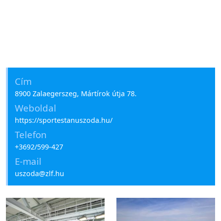
Cím
8900 Zalaegerszeg, Mártírok útja 78.
Weboldal
https://sportestanuszoda.hu/
Telefon
+3692/599-427
E-mail
uszoda@zlf.hu