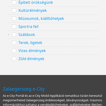
Épített örökségünk
Kultúrélmények
Múzeumok, kiállítóhelyek
Sportra fel!
Szállások
Terek, ligetek
Vizes élmények
Zöld élmények
Zalaegerszeg e-City
Az e-City Portál és az e-City Mobil Applikáció tematikus túráin keresztül
megismerheted Zalaegerszeg érdekességeit, látványosságait. Hasznos
információkhoz juthatsz a vendéglátóhelyeket, szálláshelyeket illetően,