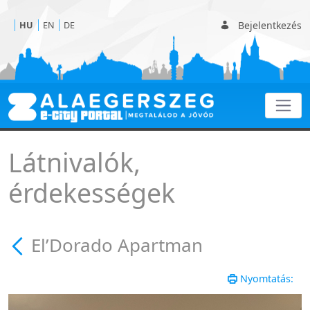
Bejelentkezés
HU
EN
DE
El’Dorado Apartman
Látnivalók,
érdekességek
El’Dorado Apartman
Nyomtatás: