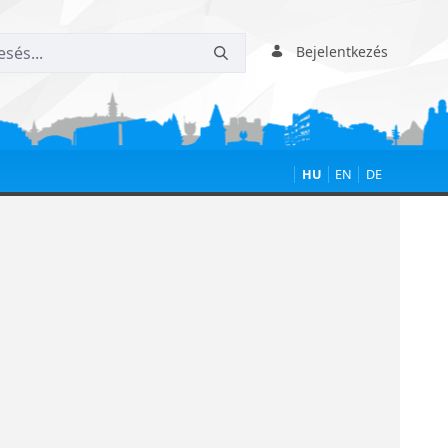
Bejelentkezés
HU
EN
DE
rja a látogatókat