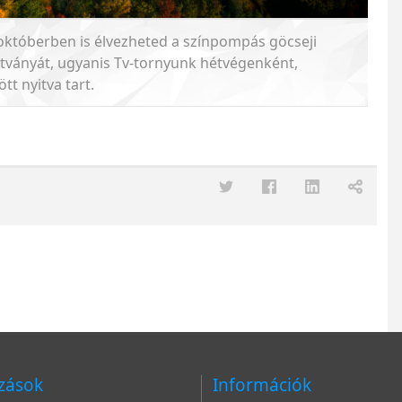
któberben is élvezheted a színpompás göcseji
ványát, ugyanis Tv-tornyunk hétvégenként,
t nyitva tart.
zások
Információk