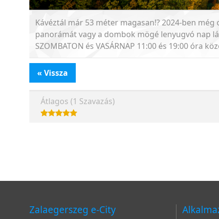
Kávéztál már 53 méter magasan!? 2024-ben még o
panorámát vagy a dombok mögé lenyugvó nap lát
SZOMBATON és VASÁRNAP 11:00 és 19:00 óra közöt
« Vissza
Átlagos (1 Szavazás)
Zalaegerszeg e-City
Alkalma