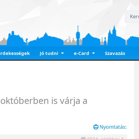
Érdekességek
Jó tudni
e-Card
Szavazás
torony októberben is vá
októberben is várja a
Nyomtatás: