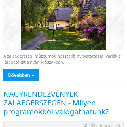
A zalaegerszegi múzeumok hosszabb nyitvatartással várják a
látogatókat a nyári időszakban.
Bővebben »
NAGYRENDEZVÉNYEK
ZALAEGERSZEGEN - Milyen
programokból válogathatunk?
2025. február 26.