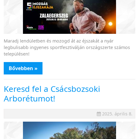
Maradj lendületben és mozogd át az éjszakát a nyár
legbulisabb ingyenes sportfesztiválján országszerte számos
településen!
Bővebben »
Keresd fel a Csácsbozsoki
Arborétumot!
2025. április 8.