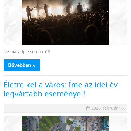
Ne maradj le semmiről!
Bővebben »
Életre kel a város: Íme az idei év
legvártabb eseményei!
2026. február 16.