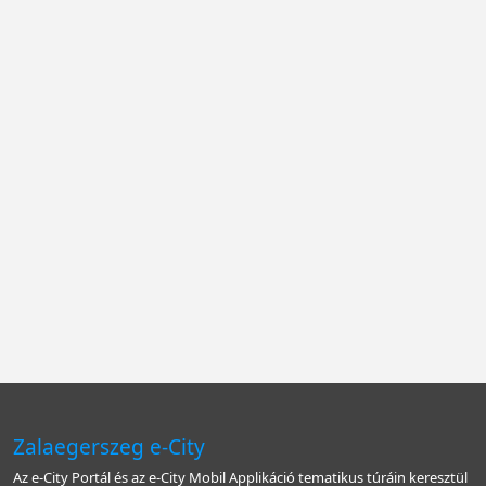
Zalaegerszeg e-City
Az e-City Portál és az e-City Mobil Applikáció tematikus túráin keresztül