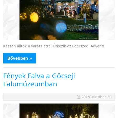
Készen álltok a varázslatra? Érkezik az Egerszegi Advent!
Bővebben »
Fények Falva a Göcseji
Falumúzeumban
2025. október 30.