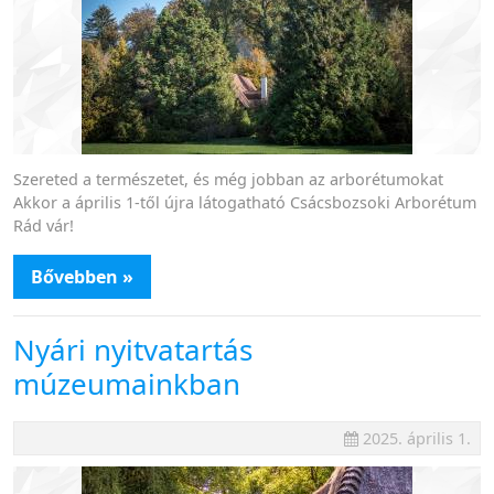
Szereted a természetet, és még jobban az arborétumokat
Akkor a április 1-től újra látogatható Csácsbozsoki Arborétum
Rád vár!
Bővebben »
Nyári nyitvatartás
múzeumainkban
2025. április 1.