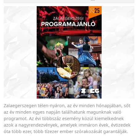
Zalaegerszegen télen-nyáron, az év minden hónapjában, sőt
az év minden egyes napján találhatunk magunknak való
programot. Az évi többszáz esemény közül kiemelkednek
azok a nagyrendezvények, amelyek immáron évek, évtizedek
óta több ezer, több tízezer ember szórakozását garantálják.