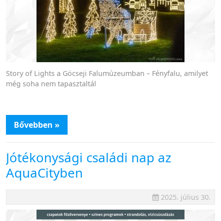
Story of Lights a Göcseji Falumúzeumban – Fényfalu, amilyet
még soha nem tapasztaltál
Bővebben »
Jótékonysági családi nap az
AquaCityben
2025. július 30.