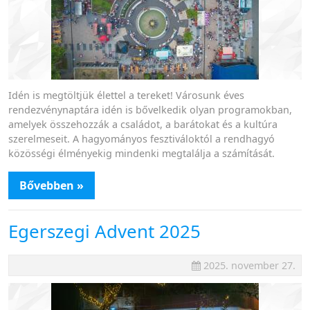
Idén is megtöltjük élettel a tereket! Városunk éves
rendezvénynaptára idén is bővelkedik olyan programokban,
amelyek összehozzák a családot, a barátokat és a kultúra
szerelmeseit. A hagyományos fesztiváloktól a rendhagyó
közösségi élményekig mindenki megtalálja a számítását.
Bővebben »
Egerszegi Advent 2025
2025. november 27.