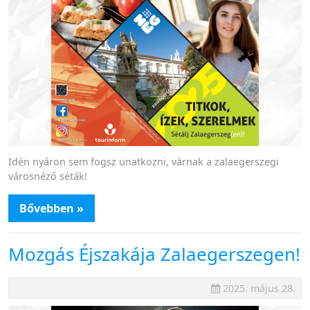
Idén nyáron sem fogsz unatkozni, várnak a zalaegerszegi
városnéző séták!
Bővebben »
Mozgás Éjszakája Zalaegerszegen!
2025. május 28.