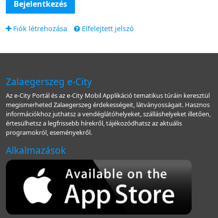
Bejelentkezés
Fiók létrehozása
Elfelejtett jelszó
Zalaegerszeg e-City
Az e-City Portál és az e-City Mobil Applikáció tematikus túráin keresztül
megismerheted Zalaegerszeg érdekességeit, látványosságait. Hasznos
információkhoz juthatsz a vendéglátóhelyeket, szálláshelyeket illetően,
értesülhetsz a legfrissebb hírekről, tájékozódhatsz az aktuális
programokról, eseményekről.
Alkalmazások