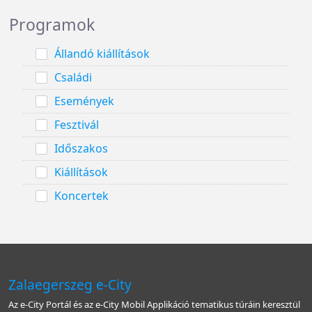
Programok
Állandó kiállítások
Családi
Események
Fesztivál
Időszakos
Kiállítások
Koncertek
Zalaegerszeg e-City
Az e-City Portál és az e-City Mobil Applikáció tematikus túráin keresztül