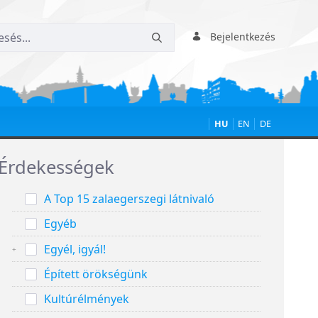
Bejelentkezés
HU
EN
DE
rány Hotel***Superior
Érdekességek
A Top 15 zalaegerszegi látnivaló
Egyéb
Egyél, igyál!
Épített örökségünk
Kultúrélmények