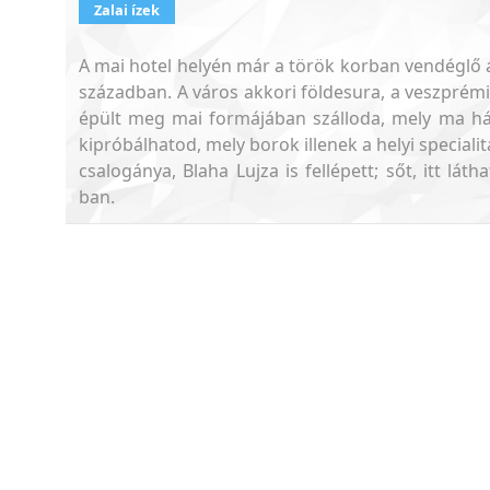
Zalai ízek
A mai hotel helyén már a török korban vendéglő áll
században. A város akkori földesura, a veszprémi
épült meg mai formájában szálloda, mely ma há
kipróbálhatod, mely borok illenek a helyi special
csalogánya, Blaha Lujza is fellépett; sőt, itt lát
ban.