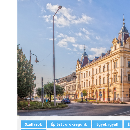
Szállások
Épített örökségünk
Egyél, igyál!
É