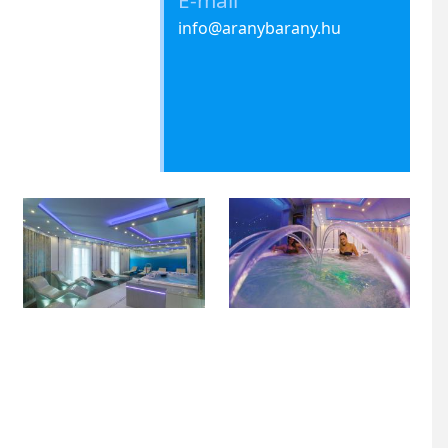
E-mail
info@aranybarany.hu