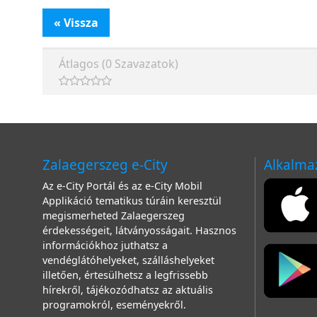
« Vissza
Átlagos (0 Szavazatok)
Zalaegerszeg e-City
Alkalma
Az e-City Portál és az e-City Mobil
Applikáció tematikus túráin keresztül
megismerheted Zalaegerszeg
érdekességeit, látványosságait. Hasznos
információkhoz juthatsz a
vendéglátóhelyeket, szálláshelyeket
illetően, értesülhetsz a legfrissebb
hírekről, tájékozódhatsz az aktuális
programokról, eseményekről.