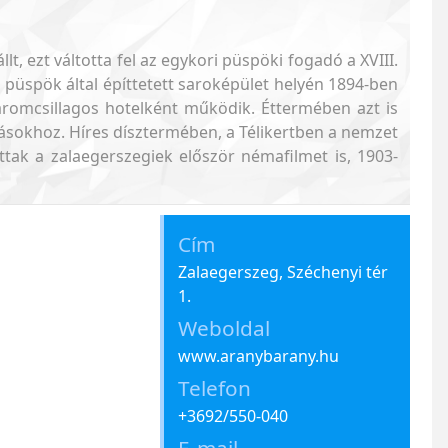
t, ezt váltotta fel az egykori püspöki fogadó a XVIII.
 püspök által építtetett saroképület helyén 1894-ben
romcsillagos hotelként működik. Éttermében azt is
itásokhoz. Híres dísztermében, a Télikertben a nemzet
hattak a zalaegerszegiek először némafilmet is, 1903-
Cím
Zalaegerszeg, Széchenyi tér
1.
Weboldal
www.aranybarany.hu
Telefon
+3692/550-040