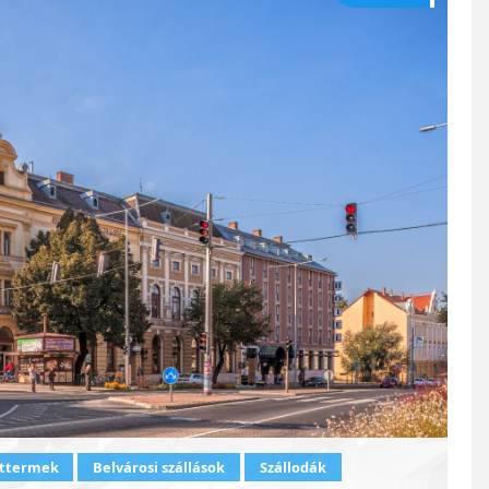
ttermek
Belvárosi szállások
Szállodák