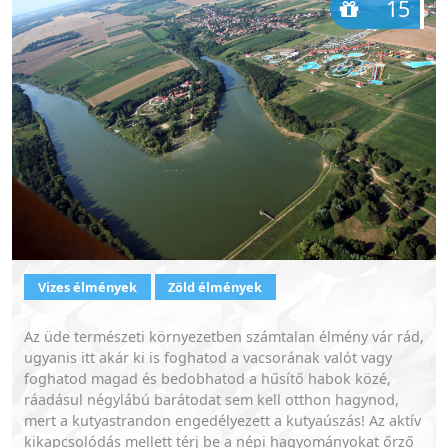
15
Vizes élmények
Zöld élmények
Az üde természeti környezetben számtalan élmény vár rád,
ugyanis itt akár ki is foghatod a vacsorának valót vagy
foghatod magad és bedobhatod a hűsítő habok közé,
ráadásul négylábú barátodat sem kell otthon hagynod,
mert a kutyastrandon engedélyezett a kutyaúszás! Az aktív
kikapcsolódás mellett térj be a népi hagyományokat őrző