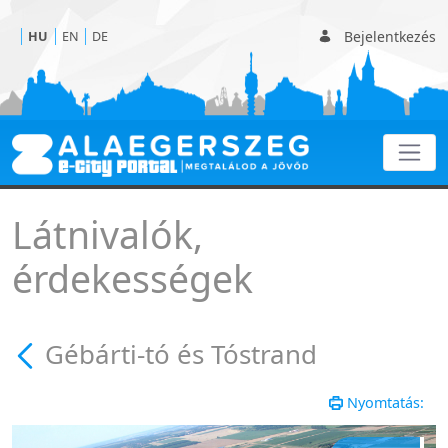
Bejelentkezés
HU
EN
DE
Gébárti-tó és Tóstrand - 
Látnivalók,
érdekességek
Gébárti-tó és Tóstrand
Nyomtatás: