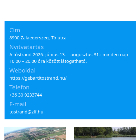
Cím
8900 Zalaegerszeg, Tó utca
Nyitvatartás
A tóstrand 2026. június 13. – augusztus 31.: minden nap
10.00 – 20.00 óra között látogatható.
Weboldal
https://gebartitostrand.hu/
Telefon
+36 30 9233744
E-mail
tostrand@zlf.hu