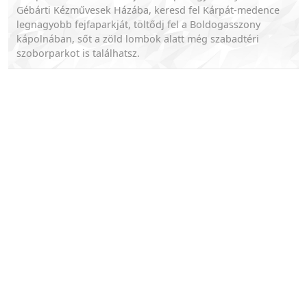
Gébárti Kézművesek Házába, keresd fel Kárpát-medence
legnagyobb fejfaparkját, töltődj fel a Boldogasszony
kápolnában, sőt a zöld lombok alatt még szabadtéri
szoborparkot is találhatsz.