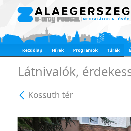
Kezdőlap
Hírek
Programok
Túrák
Kossuth tér - Kossut
Látnivalók, érdekes
Kossuth tér