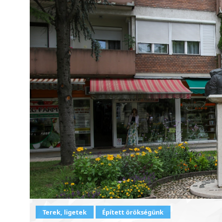
Terek, ligetek
Épített örökségünk