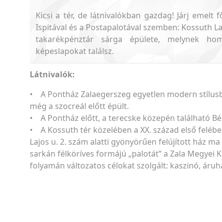
Kicsi a tér, de látnivalókban gazdag! Járj emelt
Ispitával és a Postapalotával szemben: Kossuth Laj
takarékpénztár sárga épülete, melynek homl
képeslapokat találsz.
Látnivalók:
• A Pontház Zalaegerszeg egyetlen modern stílusban
még a szocreál előtt épült.
• A Pontház előtt, a terecske közepén található Bé
• A Kossuth tér közelében a XX. század első felébe
Lajos u. 2. szám alatti gyönyörűen felújított ház ma
sarkán félköríves formájú „palotát” a Zala Megyei 
folyamán változatos célokat szolgált: kaszinó, áru