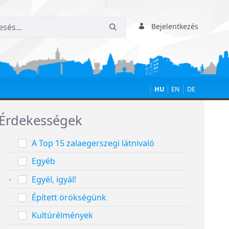
Bejelentkezés
HU
EN
DE
Érdekességek
A Top 15 zalaegerszegi látnivaló
Egyéb
Egyél, igyál!
Épített örökségünk
Kultúrélmények