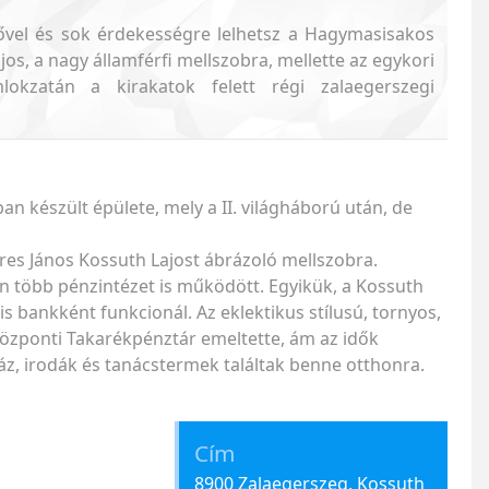
 fővel és sok érdekességre lelhetsz a Hagymasisakos
os, a nagy államférfi mellszobra, mellette az egykori
okzatán a kirakatok felett régi zalaegerszegi
 készült épülete, mely a II. világháború után, de
res János Kossuth Lajost ábrázoló mellszobra.
n több pénzintézet is működött. Egyikük, a Kossuth
 is bankként funkcionál. Az eklektikus stílusú, tornyos,
Központi Takarékpénztár emeltette, ám az idők
ház, irodák és tanácstermek találtak benne otthonra.
Cím
8900 Zalaegerszeg, Kossuth