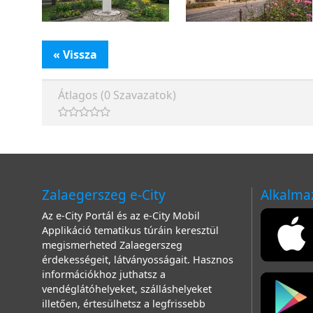
« Vissza
Átlagos (0 Szavazatok)
Zalaegerszeg e-City
Alkalma
Az e-City Portál és az e-City Mobil
Applikáció tematikus túráin keresztül
megismerheted Zalaegerszeg
érdekességeit, látványosságait. Hasznos
információkhoz juthatsz a
vendéglátóhelyeket, szálláshelyeket
illetően, értesülhetsz a legfrissebb