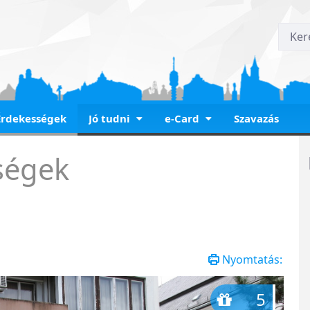
Érdekességek
Jó tudni
e-Card
Szavazás
h tér
ségek
Nyomtatás:
5