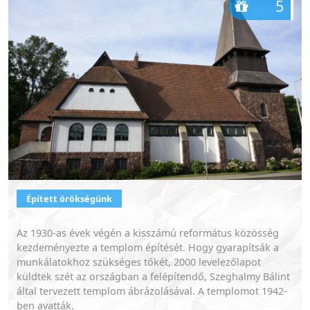
5
Épített örökségünk
Az 1930-as évek végén a kisszámú református közösség
kezdeményezte a templom építését. Hogy gyarapítsák a
munkálatokhoz szükséges tőkét, 2000 levelezőlapot
küldtek szét az országban a felépítendő, Szeghalmy Bálint
által tervezett templom ábrázolásával. A templomot 1942-
ben avatták.