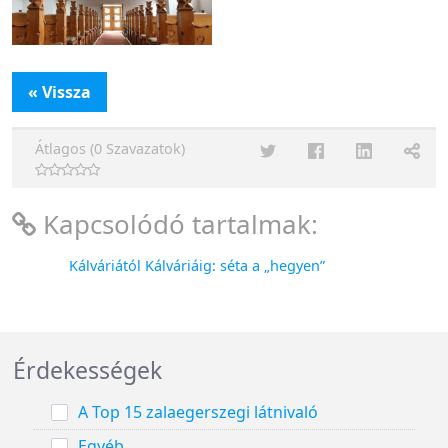
« Vissza
Átlagos (0 Szavazatok)
Kapcsolódó tartalmak:
Kálváriától Kálváriáig: séta a „hegyen”
Érdekességek
A Top 15 zalaegerszegi látnivaló
Egyéb