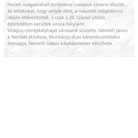
Festett üvegablakait történelmi családok címerei díszítik.
Az ablakokat, hogy védjék őket, a második világháború
idején eltávolították, s csak a 20. század utolsó
évtizedében kerültek vissza helyükre.
Virágos cserépkályháját városunk szülötte, Németh János
a Nemzet Művésze, Munkácsy-díjas keramikusművész
édesapja, Németh Gábor kályhásmester készítette.