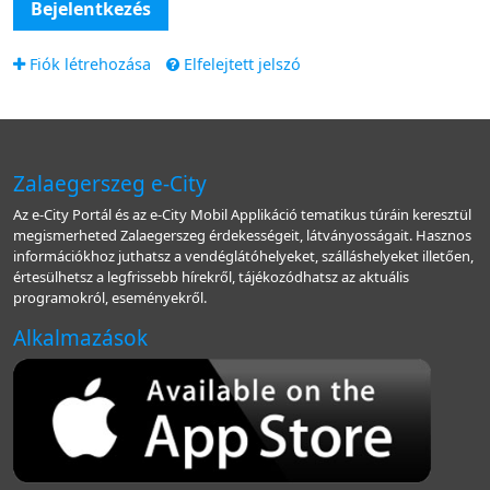
Bejelentkezés
Fiók létrehozása
Elfelejtett jelszó
Zalaegerszeg e-City
Az e-City Portál és az e-City Mobil Applikáció tematikus túráin keresztül
megismerheted Zalaegerszeg érdekességeit, látványosságait. Hasznos
információkhoz juthatsz a vendéglátóhelyeket, szálláshelyeket illetően,
értesülhetsz a legfrissebb hírekről, tájékozódhatsz az aktuális
programokról, eseményekről.
Alkalmazások