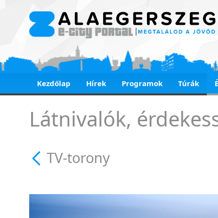
Kezdőlap
Hírek
Programok
Túrák
TV-torony
Látnivalók, érdekes
TV-torony