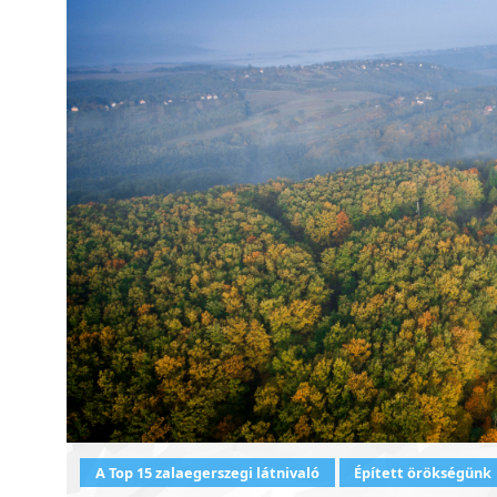
A Top 15 zalaegerszegi látnivaló
Épített örökségünk