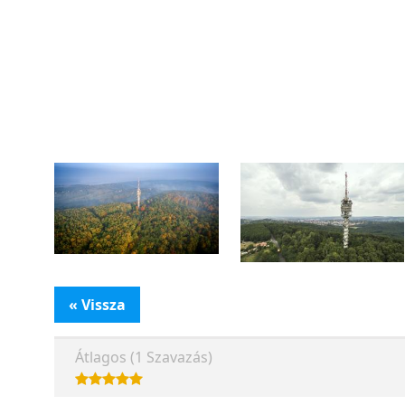
« Vissza
Átlagos (1 Szavazás)