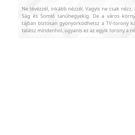
Ne tévézzél, inkább nézzél. Vagyis ne csak nézz, 
Ság és Somló tanúhegyekig. De a város körny
tájban biztosan gyönyörködhetsz a TV-torony káv
találsz mindenhol, ugyanis ez az egyik torony a n