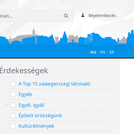
Bejelentkezés
HU
EN
DE
Érdekességek
A Top 15 zalaegerszegi látnivaló
Egyéb
Egyél, igyál!
Épített örökségünk
Kultúrélmények