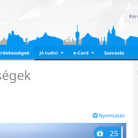
Érdekességek
Jó tudni
e-Card
Szavazás
ségek
Nyomtatás:
25