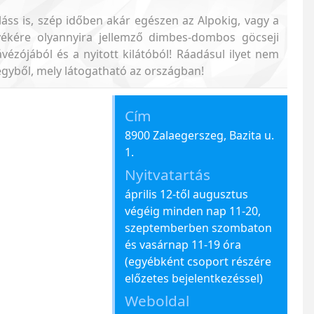
láss is, szép időben akár egészen az Alpokig, vagy a
ékére olyannyira jellemző dimbes-dombos göcseji
ézójából és a nyitott kilátóból! Ráadásul ilyet nem
égyből, mely látogatható az országban!
Cím
8900 Zalaegerszeg, Bazita u.
1.
Nyitvatartás
április 12-től augusztus
végéig minden nap 11-20,
szeptemberben szombaton
és vasárnap 11-19 óra
(egyébként csoport részére
előzetes bejelentkezéssel)
Weboldal