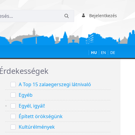
Bejelentkezés
HU
EN
DE
Érdekességek
A Top 15 zalaegerszegi látnivaló
Egyéb
Egyél, igyál!
Épített örökségünk
Kultúrélmények