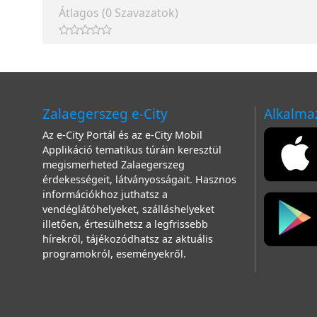
Átlagos (0 Szavazatok)
Zalaegerszeg e-City
Alkalma
Az e-City Portál és az e-City Mobil
Applikáció tematikus túráin keresztül
megismerheted Zalaegerszeg
érdekességeit, látványosságait. Hasznos
információkhoz juthatsz a
vendéglátóhelyeket, szálláshelyeket
illetően, értesülhetsz a legfrissebb
hírekről, tájékozódhatsz az aktuális
programokról, eseményekről.