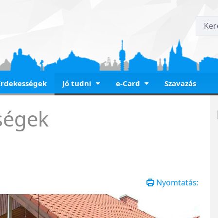
Érdekességek
Jó tudni
e-Card
Szavazás
ségek
Nyomtatás: