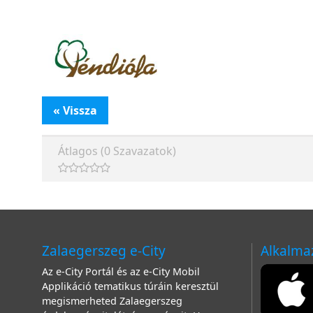
« Vissza
Átlagos (0 Szavazatok)
Zalaegerszeg e-City
Alkalma
Az e-City Portál és az e-City Mobil
Applikáció tematikus túráin keresztül
megismerheted Zalaegerszeg