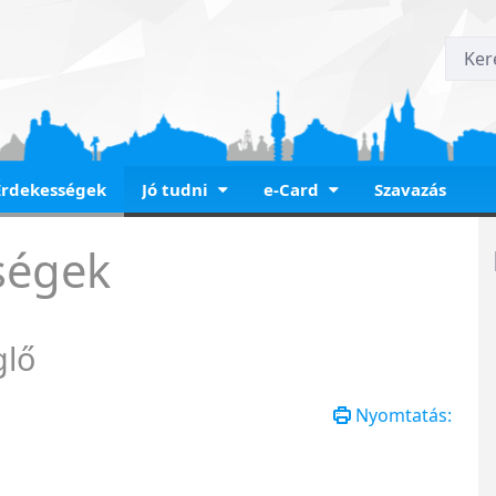
Érdekességek
Jó tudni
e-Card
Szavazás
 Vendéglő
ségek
glő
Nyomtatás: