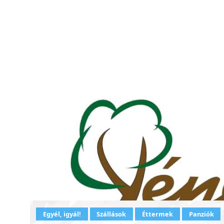
Egyél, igyál!
Szállások
Éttermek
Panziók