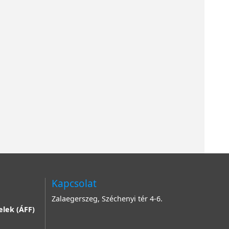
Kapcsolat
Zalaegerszeg, Széchenyi tér 4-6.
elek (ÁFF)