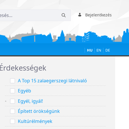
Bejelentkezés
HU
EN
DE
Érdekességek
A Top 15 zalaegerszegi látnivaló
Egyéb
Egyél, igyál!
Épített örökségünk
Kultúrélmények