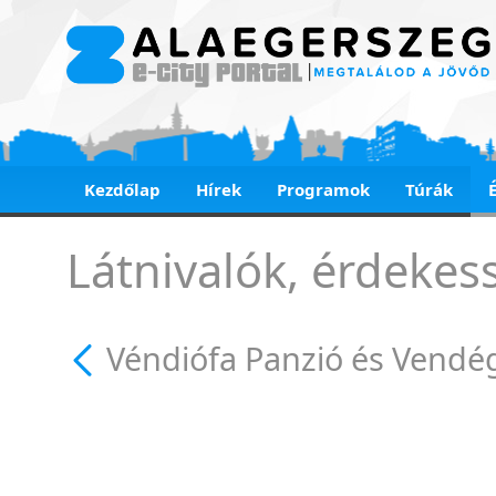
Kezdőlap
Hírek
Programok
Túrák
Véndiófa Panzió és
Látnivalók, érdekes
Véndiófa Panzió és Vendé