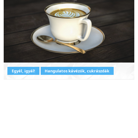
Egyél, igyál!
Hangulatos kávézók, cukrászdák