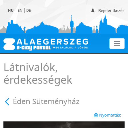
Bejelentkezés
HU
EN
DE
Éden Süteményház
Látnivalók,
érdekességek
Éden Süteményház
Nyomtatás: