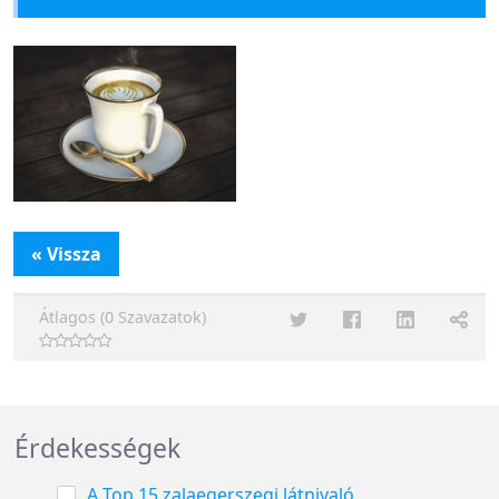
« Vissza
Átlagos (0 Szavazatok)
Érdekességek
A Top 15 zalaegerszegi látnivaló