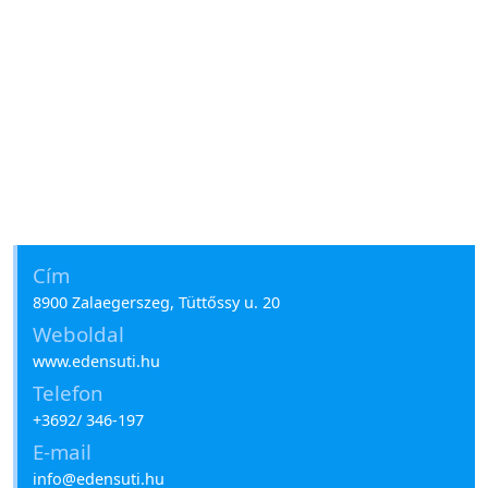
Cím
8900 Zalaegerszeg, Tüttőssy u. 20
Weboldal
www.edensuti.hu
Telefon
+3692/ 346-197
E-mail
info@edensuti.hu