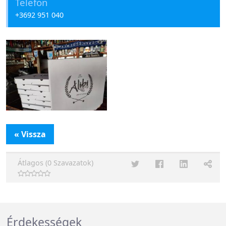
Telefon
+3692 951 040
« Vissza
Átlagos (0 Szavazatok)
Érdekességek