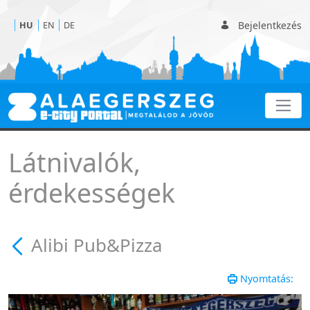
Bejelentkezés
HU
EN
DE
Alibi Pub&Pizza
Látnivalók,
érdekességek
Alibi Pub&Pizza
Nyomtatás: