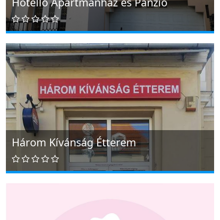
Hotello Apartmanház és Panzió
Három Kívánság Étterem