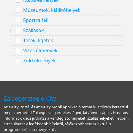
Kultúrélmények
Múzeumok, kiállítóhelyek
Sportra fel!
Szállások
Terek, ligetek
Vizes élmények
Zöld élmények
Zalaegerszeg e-City
Az e-City Portál és az e-City Mobil Applikáció tematikus túráin keresztül
megismerheted Zalaegerszeg érdekességeit, látványosságait. Hasznos
információkhoz juthatsz a vendéglátóhelyeket, szálláshelyeket illetően,
értesülhetsz a legfrissebb hírekről, tájékozódhatsz az aktuális
programokról, eseményekről.