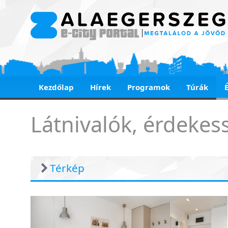
Kezdőlap
Hírek
Programok
Túrák
Érdekességek
Látnivalók, érdekes
Térkép