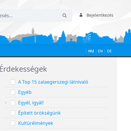
Bejelentkezés
HU
EN
DE
Érdekességek
A Top 15 zalaegerszegi látnivaló
Egyéb
Egyél, igyál!
Épített örökségünk
Kultúrélmények