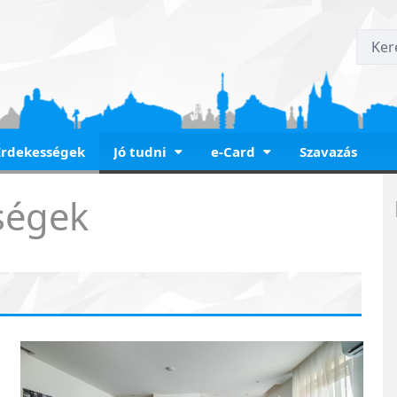
Érdekességek
Jó tudni
e-Card
Szavazás
ségek