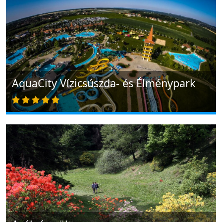
AquaCity Vízicsúszda- és Élménypark