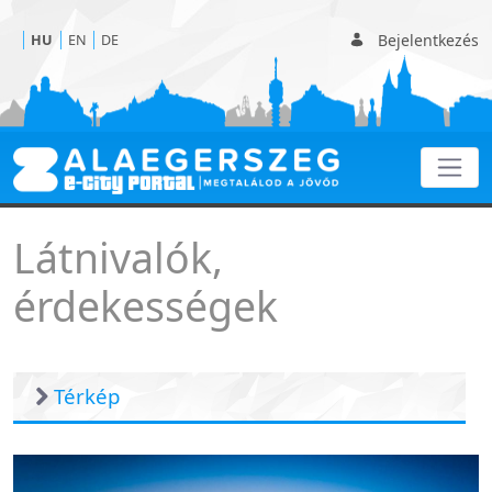
Bejelentkezés
HU
EN
DE
Érdekességek
Látnivalók,
érdekességek
Térkép