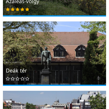
Azáleás-völgy
Deák tér