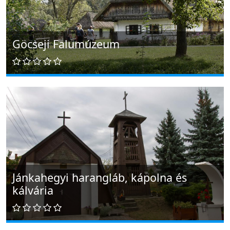
Göcseji Falumúzeum
Jánkahegyi harangláb, kápolna és
kálvária