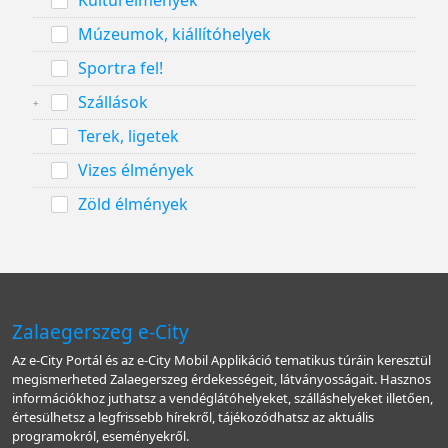
Kultúrélmények
Múzeumok, kiállítóhelyek
Sportra fel!
Szállások
Terek, ligetek
Vizes élmények
Zöld élmények
Zalaegerszeg e-City
Az e-City Portál és az e-City Mobil Applikáció tematikus túráin keresztül
megismerheted Zalaegerszeg érdekességeit, látványosságait. Hasznos
információkhoz juthatsz a vendéglátóhelyeket, szálláshelyeket illetően,
értesülhetsz a legfrissebb hírekről, tájékozódhatsz az aktuális
programokról, eseményekről.