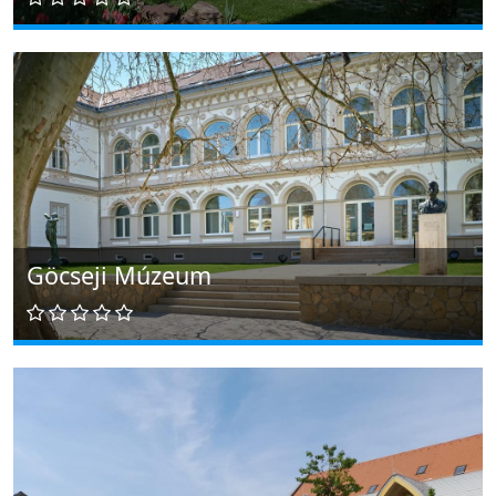
Göcseji Múzeum