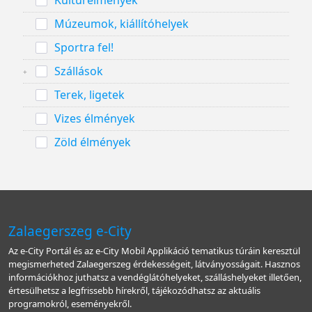
Kultúrélmények
Múzeumok, kiállítóhelyek
Sportra fel!
Szállások
Terek, ligetek
Vizes élmények
Zöld élmények
Zalaegerszeg e-City
Az e-City Portál és az e-City Mobil Applikáció tematikus túráin keresztül
megismerheted Zalaegerszeg érdekességeit, látványosságait. Hasznos
információkhoz juthatsz a vendéglátóhelyeket, szálláshelyeket illetően,
értesülhetsz a legfrissebb hírekről, tájékozódhatsz az aktuális
programokról, eseményekről.