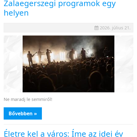
Zalaegerszegi programok egy
helyen
2026. július 21.
Ne maradj le semmiről!
Bővebben »
Életre kel a város: Íme az idei év