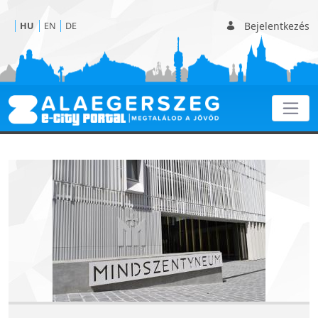
Bejelentkezés
HU
EN
DE
Kezdőlap