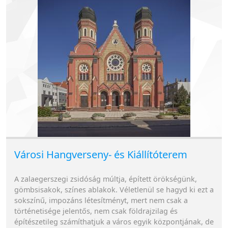
Városi Hangverseny- és Kiállítóterem
A zalaegerszegi zsidóság múltja, épített örökségünk,
gömbsisakok, színes ablakok. Véletlenül se hagyd ki ezt a
sokszínű, impozáns létesítményt, mert nem csak a
történetisége jelentős, nem csak földrajzilag és
építészetileg számíthatjuk a város egyik központjának, de