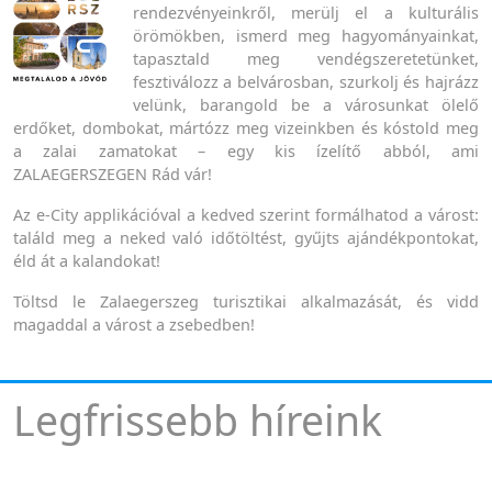
rendezvényeinkről, merülj el a kulturális
örömökben, ismerd meg hagyományainkat,
tapasztald meg vendégszeretetünket,
fesztiválozz a belvárosban, szurkolj és hajrázz
velünk, barangold be a városunkat ölelő
erdőket, dombokat, mártózz meg vizeinkben és kóstold meg
a zalai zamatokat – egy kis ízelítő abból, ami
ZALAEGERSZEGEN Rád vár!
Az e-City applikációval a kedved szerint formálhatod a várost:
találd meg a neked való időtöltést, gyűjts ajándékpontokat,
éld át a kalandokat!
Töltsd le Zalaegerszeg turisztikai alkalmazását, és vidd
magaddal a várost a zsebedben!
Legfrissebb híreink