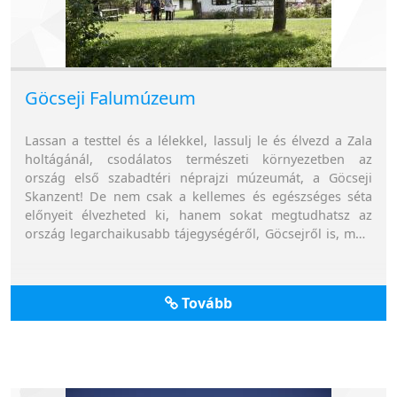
Göcseji Falumúzeum
Lassan a testtel és a lélekkel, lassulj le és élvezd a Zala
holtágánál, csodálatos természeti környezetben az
ország első szabadtéri néprajzi múzeumát, a Göcseji
Skanzent! De nem csak a kellemes és egészséges séta
előnyeit élvezheted ki, hanem sokat megtudhatsz az
ország legarchaikusabb tájegységéről, Göcsejről is, mely
a legtovább létezett érintetlenül, szinte teljes
elzártságban. Ám amilyen elzárt volt ez a környék
akkoriban, most annyira nyitott: barangolj a göcseji
Tovább
porták között, simogasd meg az állatokat, és még a régi,
eredeti helyén álló malomba is bekukkanthatsz.