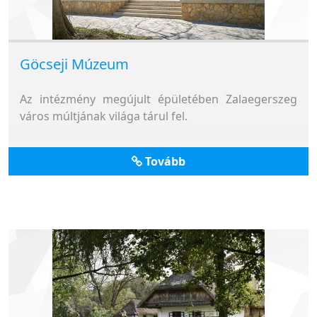
Göcseji Múzeum
Az intézmény megújult épületében Zalaegerszeg
város múltjának világa tárul fel.
Tovább