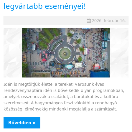
legvártabb eseményei!
2026. február 16.
Idén is megtöltjük élettel a tereket! Városunk éves
rendezvénynaptára idén is bővelkedik olyan programokban,
amelyek összehozzák a családot, a barátokat és a kultúra
szerelmeseit. A hagyományos fesztiváloktól a rendhagyó
közösségi élményekig mindenki megtalálja a számítását.
Bővebben »