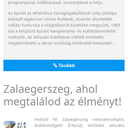
programjaival, kiállításaival, koncertjeivel a helyi
kulturális élet egyik origója is!
Az épület az eklektikus zsinagógaépítészet szép példája,
belsejét egykoron színes festések, stukkók díszítették.
Vallási funkciója a világháborút követően megszűnt, 1983
óta a felújított épület hangverseny- és kiállítóteremként
működik. Az időszaki kiállítások mellett emeletén
megtekinthető a városi zsidóság történetét bemutató
összeállítás, melynek egyik fő érdekessége a
padlótérkép.
Tovább
Zalaegerszeg, ahol
megtalálod az élményt!
Fedezd fel Zalaegerszeg nevezetességeit,
érdekességeit! Értesülj elsőként aktuális