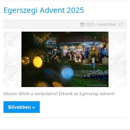
Egerszegi Advent 2025
2025. november 27.
Készen álltok a varázslatra? Érkezik az Egerszegi Advent!
Bővebben »