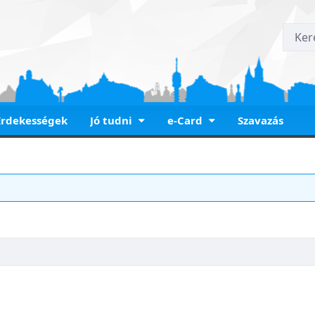
Érdekességek
Jó tudni
e-Card
Szavazás