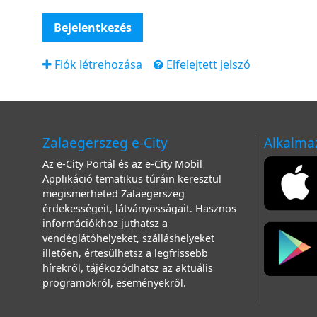
Bejelentkezés
Fiók létrehozása
Elfelejtett jelszó
Zalaegerszeg e-City
Alkalma
Az e-City Portál és az e-City Mobil
Applikáció tematikus túráin keresztül
megismerheted Zalaegerszeg
érdekességeit, látványosságait. Hasznos
információkhoz juthatsz a
vendéglátóhelyeket, szálláshelyeket
illetően, értesülhetsz a legfrissebb
hírekről, tájékozódhatsz az aktuális
programokról, eseményekről.