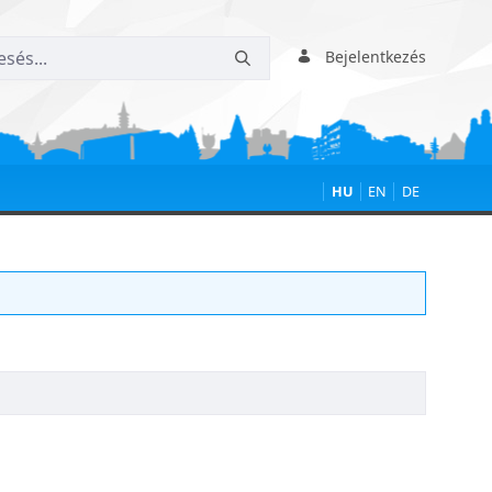
Bejelentkezés
HU
EN
DE