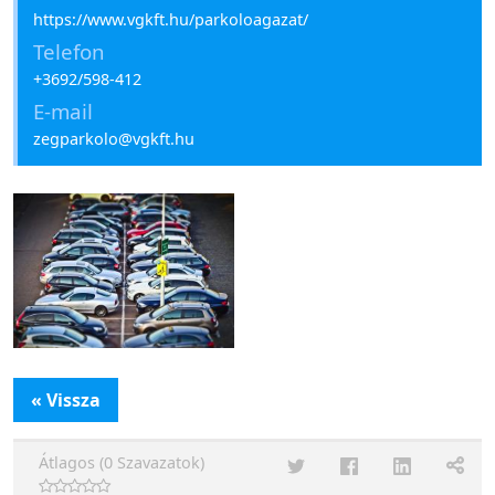
https://www.vgkft.hu/parkoloagazat/
Telefon
+3692/598-412
E-mail
zegparkolo@vgkft.hu
« Vissza
Átlagos (0 Szavazatok)