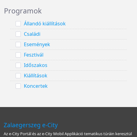
Programok
Állandó kiállítások
Családi
Események
Fesztivál
Időszakos
Kiállítások
Koncertek
Zalaegerszeg e-City
Az e-City Portál és az e-City Mobil Applikáció tematikus túráin keresztül