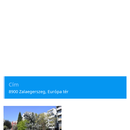
Cím
8900 Zalaegerszeg, Európa tér