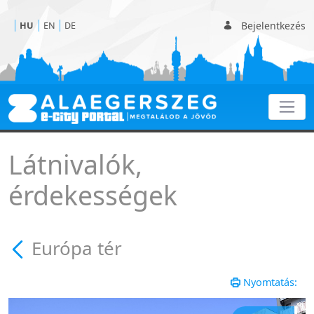
Bejelentkezés
HU
EN
DE
Európa tér - Európa tér
Látnivalók,
érdekességek
Európa tér
Nyomtatás: