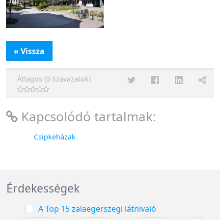
« Vissza
Átlagos (0 Szavazatok)
Kapcsolódó tartalmak:
Csipkeházak
Érdekességek
A Top 15 zalaegerszegi látnivaló