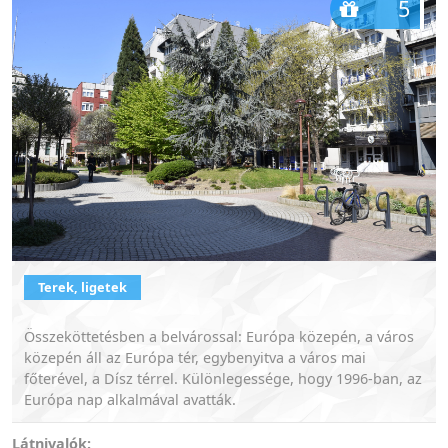
5
Terek, ligetek
Összeköttetésben a belvárossal: Európa közepén, a város
közepén áll az Európa tér, egybenyitva a város mai
főterével, a Dísz térrel. Különlegessége, hogy 1996-ban, az
Európa nap alkalmával avatták.
Látnivalók: