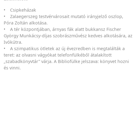
• Csipkeházak
• Zalaegerszeg testvérvárosait mutató irányjelző oszlop,
Póra Zoltán alkotása.
• A tér központjában, árnyas fák alatt bukkansz Fischer
György Munkácsy-díjas szobrászművész kedves alkotására, az
Ivókútra.
• A szimpatikus ötletek az új évezredben is megtalálták a
teret: az olvasni vágyókat telefonfülkéből átalakított
„szabadkönyvtár” várja. A Bibliofülke jelszava: könyvet hozni
és vinni.