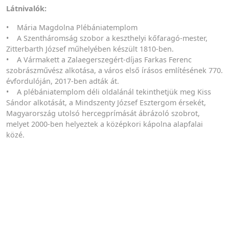
Látnivalók:
• Mária Magdolna Plébániatemplom
• A Szentháromság szobor a keszthelyi kőfaragó-mester,
Zitterbarth József műhelyében készült 1810-ben.
• A Vármakett a Zalaegerszegért-díjas Farkas Ferenc
szobrászművész alkotása, a város első írásos említésének 770.
évfordulóján, 2017-ben adták át.
• A plébániatemplom déli oldalánál tekinthetjük meg Kiss
Sándor alkotását, a Mindszenty József Esztergom érsekét,
Magyarország utolsó hercegprímását ábrázoló szobrot,
melyet 2000-ben helyeztek a középkori kápolna alapfalai
közé.