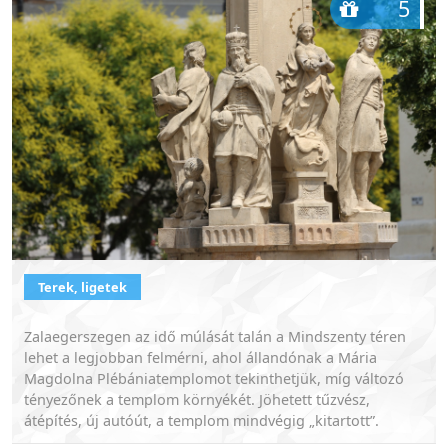
5
Terek, ligetek
Zalaegerszegen az idő múlását talán a Mindszenty téren
lehet a legjobban felmérni, ahol állandónak a Mária
Magdolna Plébániatemplomot tekinthetjük, míg változó
tényezőnek a templom környékét. Jöhetett tűzvész,
átépítés, új autóút, a templom mindvégig „kitartott”.