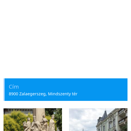
Cím
8900 Zalaegerszeg, Mindszenty tér