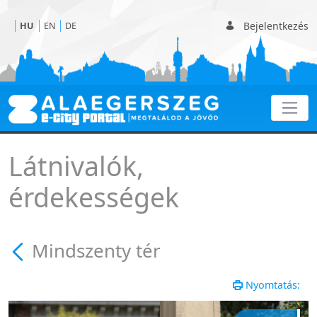
Bejelentkezés
HU
EN
DE
Mindszenty tér - Mindsze
Látnivalók,
érdekességek
Mindszenty tér
Nyomtatás: