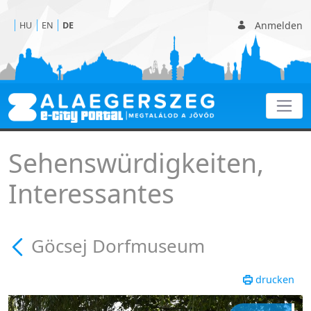
Anmelden
HU
EN
DE
Göcsej Dorfmuseum - G
Sehenswürdigkeiten,
Interessantes
Göcsej Dorfmuseum
drucken