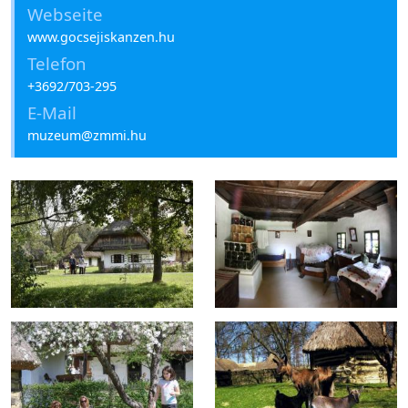
Webseite
www.gocsejiskanzen.hu
Telefon
+3692/703-295
E-Mail
muzeum@zmmi.hu