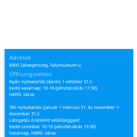
Adresse
8900 Zalaegerszeg, Falumúzeum u.
Öffnungszeiten
Nyári nyitvatartás (április 1-október 31.):
Kedd-vasárnap: 10-18 (pénztárzárás 17:30)
Hétfő: zárva
Téli nyitvatartás (január 1-március 31. és november 1-
december 31.):
Látogatás óránként sétálójeggyel!
Kedd-szombat: 10-16 (pénztárzárás 15:30)
Vasárnap, hétfő: zárva