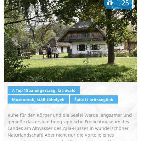
25
A Top 15 zalaegerszegi látnivaló
Múzeumok, kiállítóhelyek
Épített örökségünk
Ruhe für den Körper und die Seele! Werde langsamer und
genieße das erste ethnographische Freilichtmuseum des
Landes am Altwasser des Zala-Flusses in wunderschöner
Naturlandschaft! Aber nicht nur die Vorteile eines