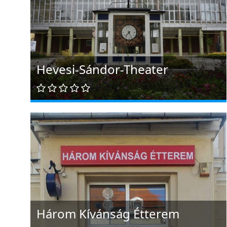
Hevesi-Sándor-Theater
Három Kívánság Étterem