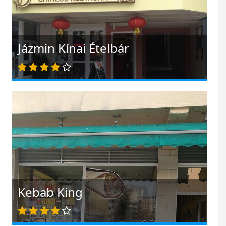
Jázmin Kínai Ételbár
Kebab King