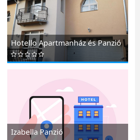
Hotello Apartmanház és Panzió
Izabella Panzió