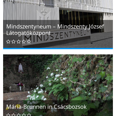
Mindszentyneum – Mindszenty József
Látogatóközpont
Mária-Brunnen in Csácsbozsok