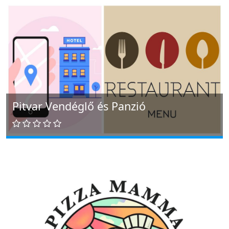
Pitvar Vendéglő és Panzió