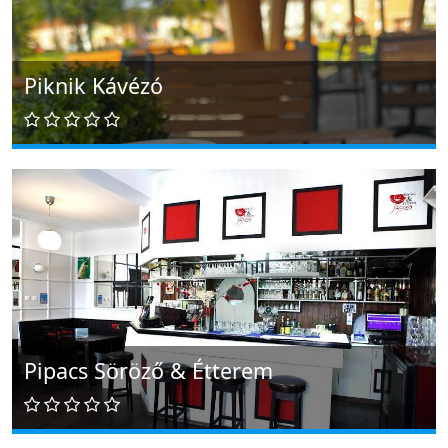
Piknik Kávézó
Pipacs Söröző & Étterem