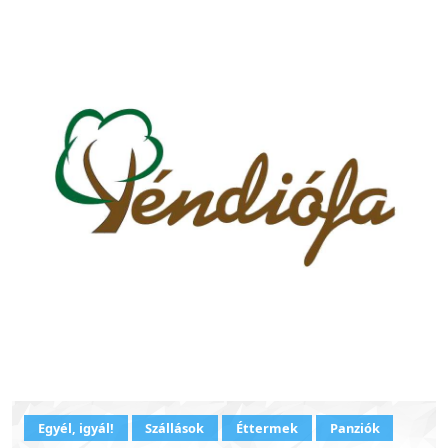
Egyél, igyál!
Szállások
Éttermek
Panziók