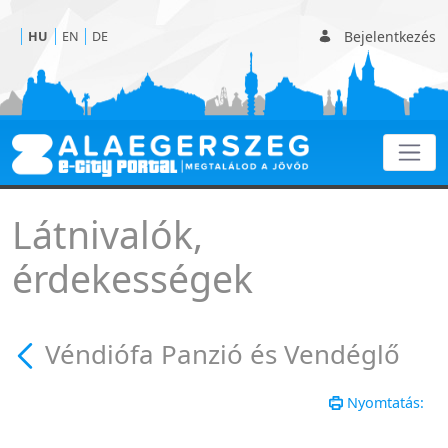
Bejelentkezés
HU
EN
DE
Véndiófa Panzió és Vend
Látnivalók,
érdekességek
Véndiófa Panzió és Vendéglő
Nyomtatás: