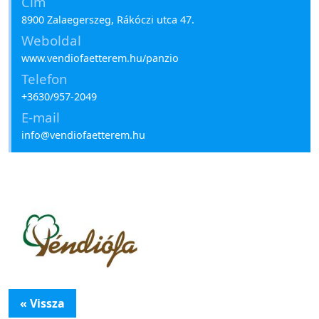
Cím
8900 Zalaegerszeg, Rákóczi utca 47.
Weboldal
www.vendiofaetterem.hu/panzio
Telefon
+3630/957-2049
E-mail
info@vendiofaetterem.hu
« Vissza