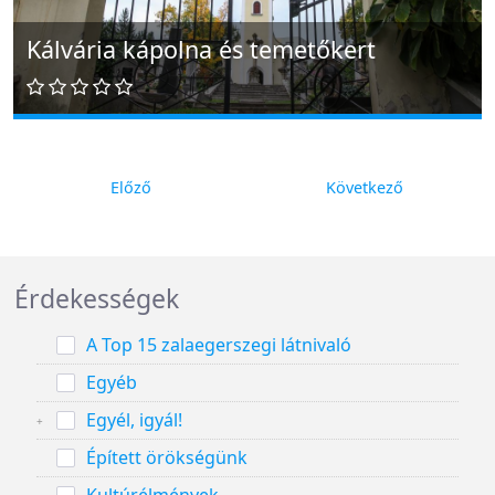
Kálvária kápolna és temetőkert
Előző
Következő
Érdekességek
A Top 15 zalaegerszegi látnivaló
Egyéb
Egyél, igyál!
Épített örökségünk