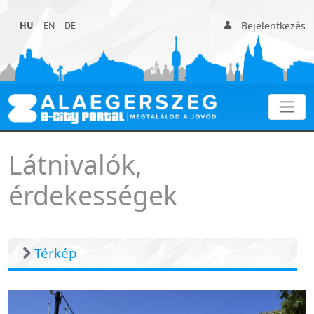
Bejelentkezés
HU
EN
DE
Érdekességek
Látnivalók,
érdekességek
Térkép