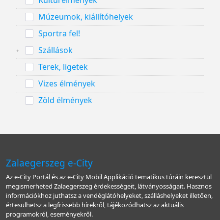
Kultúrélmények
Múzeumok, kiállítóhelyek
Sportra fel!
Szállások
Terek, ligetek
Vizes élmények
Zöld élmények
Zalaegerszeg e-City
Az e-City Portál és az e-City Mobil Applikáció tematikus túráin keresztül
megismerheted Zalaegerszeg érdekességeit, látványosságait. Hasznos
információkhoz juthatsz a vendéglátóhelyeket, szálláshelyeket illetően,
értesülhetsz a legfrissebb hírekről, tájékozódhatsz az aktuális
programokról, eseményekről.