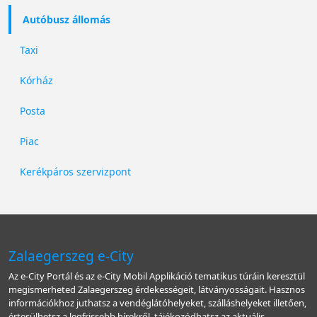
Autóbusz állomás
Taxi
Kórház
Posta
Piac
Kerékpáros szervizpont
Zalaegerszeg e-City
Az e-City Portál és az e-City Mobil Applikáció tematikus túráin keresztül
megismerheted Zalaegerszeg érdekességeit, látványosságait. Hasznos
információkhoz juthatsz a vendéglátóhelyeket, szálláshelyeket illetően,
értesülhetsz a legfrissebb hírekről, tájékozódhatsz az aktuális