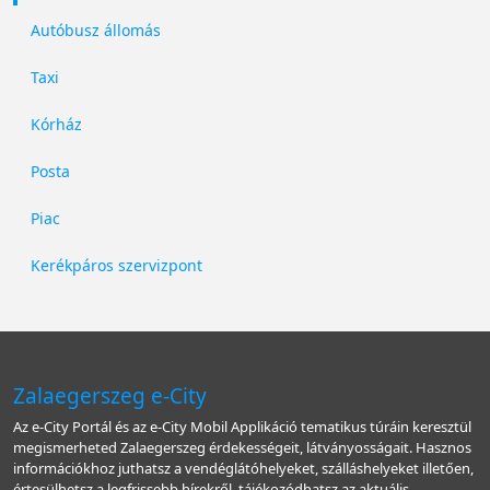
Autóbusz állomás
Taxi
Kórház
Posta
Piac
Kerékpáros szervizpont
Zalaegerszeg e-City
Az e-City Portál és az e-City Mobil Applikáció tematikus túráin keresztül
megismerheted Zalaegerszeg érdekességeit, látványosságait. Hasznos
információkhoz juthatsz a vendéglátóhelyeket, szálláshelyeket illetően,
értesülhetsz a legfrissebb hírekről, tájékozódhatsz az aktuális