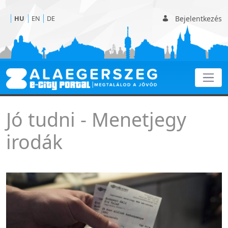
Bejelentkezés
HU
EN
DE
Menetjegy irodák
Jó tudni - Menetjegy
irodák