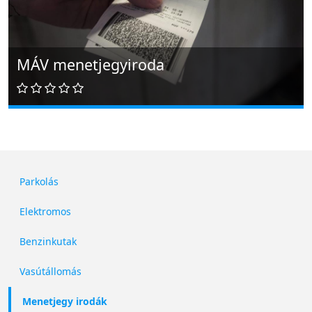
MÁV menetjegyiroda
Parkolás
Elektromos
Benzinkutak
Vasútállomás
Menetjegy irodák