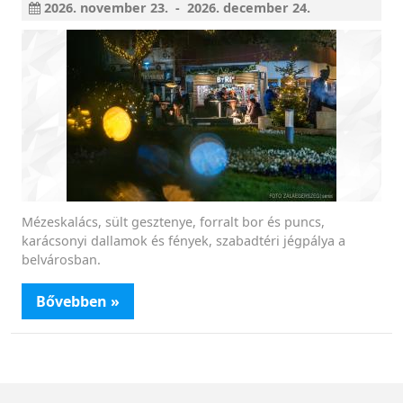
2026. november 23. - 2026. december 24.
Mézeskalács, sült gesztenye, forralt bor és puncs,
karácsonyi dallamok és fények, szabadtéri jégpálya a
belvárosban.
Bővebben »