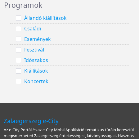
Programok
Állandó kiállítások
Családi
Események
Fesztivál
Időszakos
Kiállítások
Koncertek
Zalaegerszeg e-City
Az e-City Portál és az e-City Mobil Applikáció tematikus túráin keresztül
megismerheted Zalaegerszeg érdekességeit, látványosságait. Hasznos