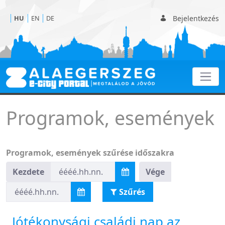
Bejelentkezés
HU
EN
DE
Programok
Programok, események
Programok, események szűrése időszakra
Kezdete
Vége
Szűrés
Jótékonysági családi nap az