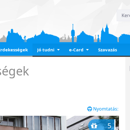
Érdekességek
Jó tudni
e-Card
Szavazás
h tér
ségek
Nyomtatás:
5