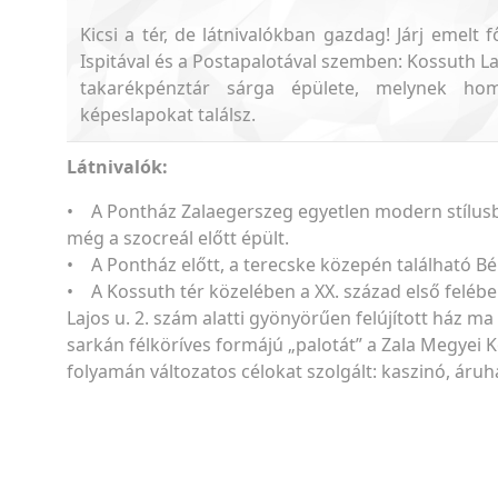
Kicsi a tér, de látnivalókban gazdag! Járj emelt
Ispitával és a Postapalotával szemben: Kossuth Laj
takarékpénztár sárga épülete, melynek homl
képeslapokat találsz.
Látnivalók:
• A Pontház Zalaegerszeg egyetlen modern stílusban
még a szocreál előtt épült.
• A Pontház előtt, a terecske közepén található Bé
• A Kossuth tér közelében a XX. század első felébe
Lajos u. 2. szám alatti gyönyörűen felújított ház ma
sarkán félköríves formájú „palotát” a Zala Megyei 
folyamán változatos célokat szolgált: kaszinó, áru