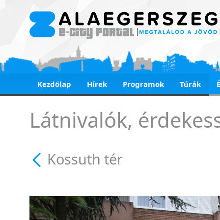
Kezdőlap
Hírek
Programok
Túrák
Kossuth tér - Kossut
Látnivalók, érdekes
Kossuth tér