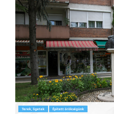
Terek, ligetek
Épített örökségünk