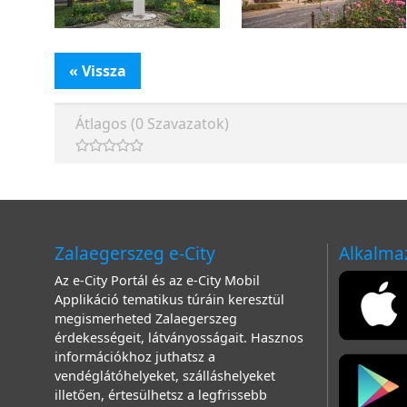
« Vissza
Átlagos (0 Szavazatok)
Zalaegerszeg e-City
Alkalma
Az e-City Portál és az e-City Mobil
Applikáció tematikus túráin keresztül
megismerheted Zalaegerszeg
érdekességeit, látványosságait. Hasznos
információkhoz juthatsz a
vendéglátóhelyeket, szálláshelyeket
illetően, értesülhetsz a legfrissebb