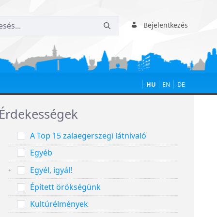
Bejelentkezés
HU
EN
DE
Érdekességek
A Top 15 zalaegerszegi látnivaló
Egyéb
Egyél, igyál!
Épített örökségünk
Kultúrélmények