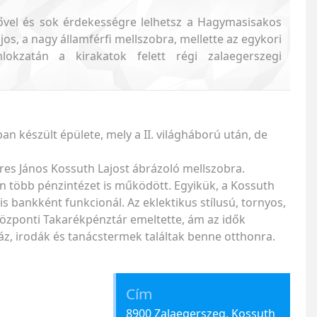
 fővel és sok érdekességre lelhetsz a Hagymasisakos
os, a nagy államférfi mellszobra, mellette az egykori
okzatán a kirakatok felett régi zalaegerszegi
 készült épülete, mely a II. világháború után, de
res János Kossuth Lajost ábrázoló mellszobra.
n több pénzintézet is működött. Egyikük, a Kossuth
 is bankként funkcionál. Az eklektikus stílusú, tornyos,
Központi Takarékpénztár emeltette, ám az idők
ház, irodák és tanácstermek találtak benne otthonra.
Cím
8900 Zalaegerszeg, Kossuth