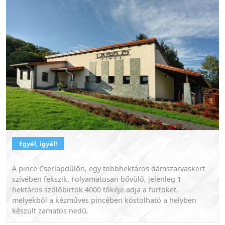
Egyél, igyál!
A pince Cserlapdűlőn, egy többhektáros dámszarvaskert
szívében fekszik. Folyamatosan bővülő, jelenleg 1
hektáros szőlőbirtok 4000 tőkéje adja a fürtöket,
melyekből a kézműves pincében kóstolható a helyben
készült zamatos nedű.