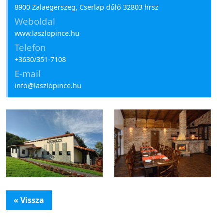
8900 Zalaegerszeg, Cserlap dűlő 32803 hrsz
Weboldal
www.laszlopince.hu
Telefon
+3630/351-7108
E-mail
info@laszlopince.hu
« Vissza