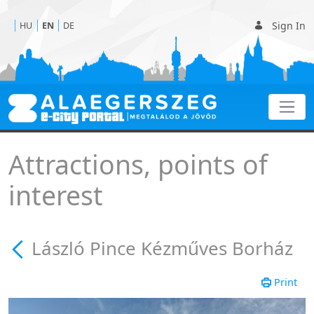
Sign In
HU
EN
DE
László Pince Kézműves B
Attractions, points of
interest
László Pince Kézműves Borház
Print